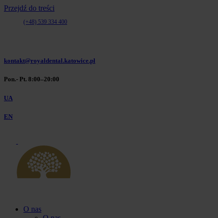
Przejdź do treści
(+48) 539 334 400
(+48) 32 610 06 10
(+48) 539 334 400
kontakt@royaldental.katowice.pl
Pon.- Pt. 8:00–20:00
UA
EN
O nas
O nas