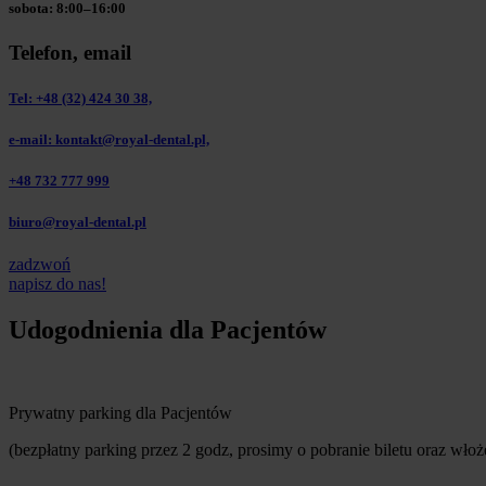
sobota: 8:00–16:00
Telefon, email
Tel: +48 (32) 424 30 38,
e-mail: kontakt@royal-dental.pl,
+48 732 777 999
biuro@royal-dental.pl
zadzwoń
napisz do nas!
Udogodnienia dla Pacjentów
Prywatny parking dla Pacjentów
(bezpłatny parking przez 2 godz, prosimy o pobranie biletu oraz wło