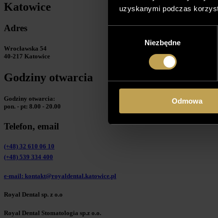
Katowice
uzyskanymi podczas korzysta
Adres
Wybór
Niezbędne
zgody
Wrocławska 54
40-217 Katowice
Godziny otwarcia
Godziny otwarcia:
Odmowa
pon. - pt: 8.00 - 20.00
Telefon, email
(+48) 32 610 06 10
(+48) 539 334 400
e-mail: kontakt@royaldental.katowice.pl
Royal Dental sp. z o.o
Royal Dental Stomatologia sp.z o.o.