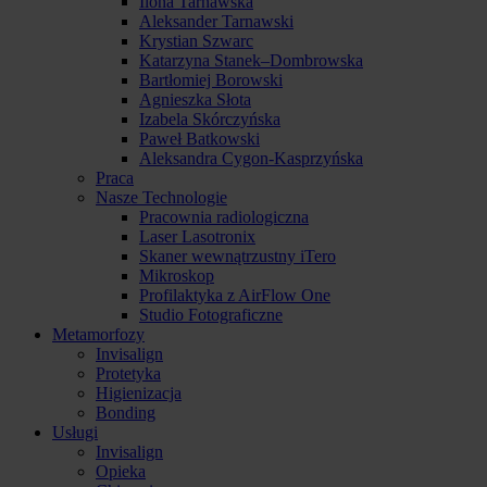
Ilona Tarnawska
Aleksander Tarnawski
Krystian Szwarc
Katarzyna Stanek–Dombrowska
Bartłomiej Borowski
Agnieszka Słota
Izabela Skórczyńska
Paweł Batkowski
Aleksandra Cygon-Kasprzyńska
Praca
Nasze Technologie
Pracownia radiologiczna
Laser Lasotronix
Skaner wewnątrzustny iTero
Mikroskop
Profilaktyka z AirFlow One
Studio Fotograficzne
Metamorfozy
Invisalign
Protetyka
Higienizacja
Bonding
Usługi
Invisalign
Opieka