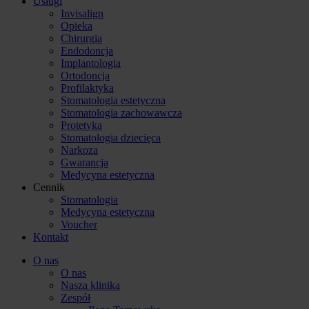
Usługi
Invisalign
Opieka
Chirurgia
Endodoncja
Implantologia
Ortodoncja
Profilaktyka
Stomatologia estetyczna
Stomatologia zachowawcza
Protetyka
Stomatologia dziecięca
Narkoza
Gwarancja
Medycyna estetyczna
Cennik
Stomatologia
Medycyna estetyczna
Voucher
Kontakt
O nas
O nas
Nasza klinika
Zespół