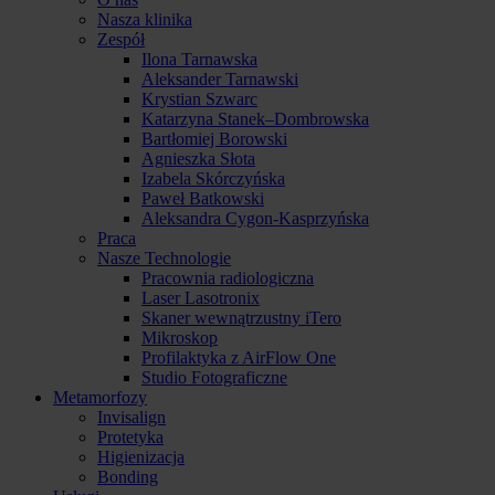
Nasza klinika
Zespół
Ilona Tarnawska
Aleksander Tarnawski
Krystian Szwarc
Katarzyna Stanek–Dombrowska
Bartłomiej Borowski
Agnieszka Słota
Izabela Skórczyńska
Paweł Batkowski
Aleksandra Cygon-Kasprzyńska
Praca
Nasze Technologie
Pracownia radiologiczna
Laser Lasotronix
Skaner wewnątrzustny iTero
Mikroskop
Profilaktyka z AirFlow One
Studio Fotograficzne
Metamorfozy
Invisalign
Protetyka
Higienizacja
Bonding