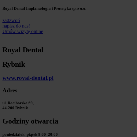
Royal Dental Implantologia i Protetyka sp. z o.o.
zadzwoń
napisz do nas!
Umów wizytę online
Royal Dental
Rybnik
www.royal-dental.pl
Adres
ul. Raciborska 69,
44-200 Rybnik
Godziny otwarcia
poniedziałek–piątek 8:00–20:00