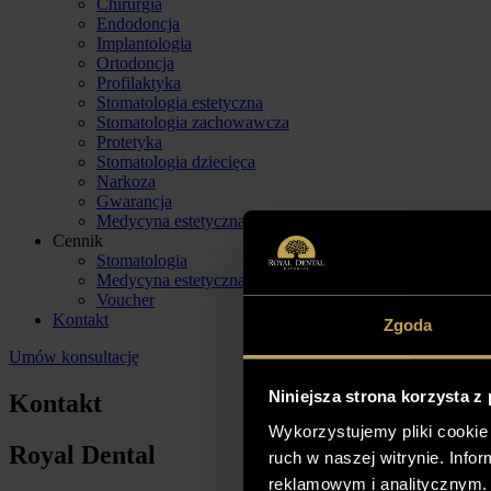
Chirurgia
Endodoncja
Implantologia
Ortodoncja
Profilaktyka
Stomatologia estetyczna
Stomatologia zachowawcza
Protetyka
Stomatologia dziecięca
Narkoza
Gwarancja
Medycyna estetyczna
Cennik
Stomatologia
Medycyna estetyczna
Voucher
Kontakt
Zgoda
Umów konsultację
Niniejsza strona korzysta z
Kontakt
Wykorzystujemy pliki cookie 
Royal Dental
ruch w naszej witrynie. Inf
reklamowym i analitycznym. 