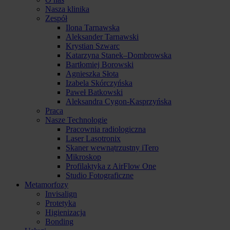
Nasza klinika
Zespół
Ilona Tarnawska
Aleksander Tarnawski
Krystian Szwarc
Katarzyna Stanek–Dombrowska
Bartłomiej Borowski
Agnieszka Słota
Izabela Skórczyńska
Paweł Batkowski
Aleksandra Cygon-Kasprzyńska
Praca
Nasze Technologie
Pracownia radiologiczna
Laser Lasotronix
Skaner wewnątrzustny iTero
Mikroskop
Profilaktyka z AirFlow One
Studio Fotograficzne
Metamorfozy
Invisalign
Protetyka
Higienizacja
Bonding