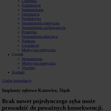
Chirurgia
Endodoncja
Implantologia
Ortodoncja
Profilaktyka
Stomatologia estetyczna
Stomatologia zachowawcza
Protetyka
Stomatologia dziecięca
Narkoza
Gwarancja
Medycyna estetyczna
Cennik
Stomatologia
Medycyna estetyczna
Voucher
Kontakt
Umów konsultację
Implanty zębowe Katowice, Śląsk
Brak nawet pojedynczego zęba może
prowadzić do poważnych konsekwencji.