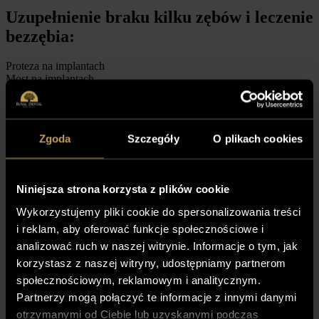
Uzupełnienie braku kilku zębów i leczenie
bezzębia:
Proteza na implantach
Most na implantach
Proteza na implantach
Most na implantach
Nikt poza Tobą i lekarzami Royal Dental
Zgoda
Szczegóły
O plikach cookies
Katowice nie musi wiedzieć, że nosisz
protezę!
Niniejsza strona korzysta z plików cookie
Odzyskaj komfort życia
Wykorzystujemy pliki cookie do spersonalizowania treści
i reklam, aby oferować funkcje społecznościowe i
analizować ruch w naszej witrynie. Informacje o tym, jak
UMÓW SIĘ NA KONSULTACJE!
korzystasz z naszej witryny, udostępniamy partnerom
Pełna implantacja w przypadku bezzębia
społecznościowym, reklamowym i analitycznym.
Partnerzy mogą połączyć te informacje z innymi danymi
otrzymanymi od Ciebie lub uzyskanymi podczas