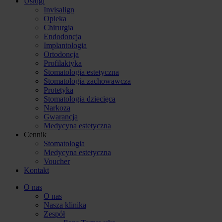
Usługi
Invisalign
Opieka
Chirurgia
Endodoncja
Implantologia
Ortodoncja
Profilaktyka
Stomatologia estetyczna
Stomatologia zachowawcza
Protetyka
Stomatologia dziecięca
Narkoza
Gwarancja
Medycyna estetyczna
Cennik
Stomatologia
Medycyna estetyczna
Voucher
Kontakt
O nas
O nas
Nasza klinika
Zespół