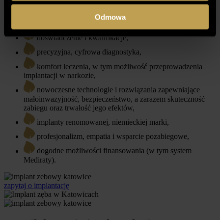
holistyczne podejście – bywa, że przed implantacją,
pacjent potrzebuje innych zabiegów, w tym leczenia
Odmowa
ortodontycznego,
doświadczenie i kwalifikacje,
precyzyjna, cyfrowa diagnostyka,
komfort leczenia, w tym możliwość przeprowadzenia
implantacji w narkozie,
nowoczesne technologie i rozwiązania zapewniające
małoinwazyjność, bezpieczeństwo, a zarazem skuteczność
zabiegu oraz trwałość jego efektów,
implanty renomowanej, niemieckiej marki,
profesjonalizm, empatia i wsparcie pozabiegowe,
dogodne możliwości finansowania (w tym system
Mediraty).
zapytaj o implantację