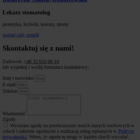
Lekarz stomatolog
protetyka, licówki, korony, mosty
poznaj cały zespół
Skontaktuj się z nami!
Zadzwoń:
+48 32 610 06 10
lub wypełnij i wyślij formularz kontaktowy:
Imię i nazwisko
E-mail
Telefon
Wiadomość
Zgody
Wyrażam zgodę na przetwarzanie moich danych osobowych w
celach i zakresie zgodnymi z realizacją usług opisanych w
Polityce
prywatności
. Wiem, że zgodę tę mogę w każdej chwili wycofać.