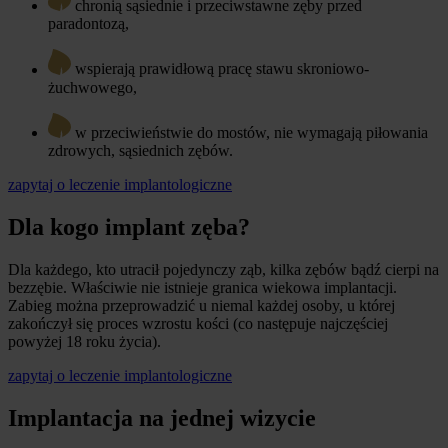
chronią sąsiednie i przeciwstawne zęby przed
paradontozą,
wspierają prawidłową pracę stawu skroniowo-
żuchwowego,
w przeciwieństwie do mostów, nie wymagają piłowania
zdrowych, sąsiednich zębów.
zapytaj o leczenie implantologiczne
Dla kogo implant zęba?
Dla każdego, kto utracił pojedynczy ząb, kilka zębów bądź cierpi na
bezzębie. Właściwie nie istnieje granica wiekowa implantacji.
Zabieg można przeprowadzić u niemal każdej osoby, u której
zakończył się proces wzrostu kości (co następuje najczęściej
powyżej 18 roku życia).
zapytaj o leczenie implantologiczne
Implantacja na jednej wizycie