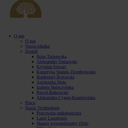
O nas
O nas
Nasza klinika
Zespół
Ilona Tarnawska
Aleksander Tarnawski
Krystian Szwarc
Katarzyna Stanek–Dombrowska
Bartłomiej Borowski
Agnieszka Słota
Izabela Skórczyńska
Paweł Batkowski
Aleksandra Cygon-Kasprzyńska
Praca
Nasze Technologie
Pracownia radiologiczna
Laser Lasotronix
Skaner wewnątrzustny iTero