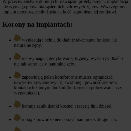
W przeciwieństwie do innych rozwiązań protetycznych, implantacja
nie wymaga piłowania sąsiednich, zdrowych zębów. Wszczepiony
implant przenosząc siły żucia na kość, zapobiega jej zanikowi.
Korony na implantach:
wyglądają i pełnią dokładnie takie same funkcje jak
naturalne zęby,
nie wymagają dedykowanej higieny, wystarczy dbać o
nie tak samo jak o naturalne zęby,
zapewniają pełen komfort (nie musisz ograniczać
nawyków żywieniowych), swobodę i pewność siebie w
kontaktach z innymi ludźmi (brak ryzyka poluzowania czy
wypadnięcia),
hamują zanik tkanki kostnej i recesję linii dziąseł,
mogą z powodzeniem służyć nam przez długie lata,