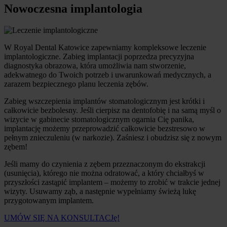
Nowoczesna implantologia
W Royal Dental Katowice zapewniamy kompleksowe leczenie
implantologiczne. Zabieg implantacji poprzedza precyzyjna
diagnostyka obrazowa, która umożliwia nam stworzenie,
adekwatnego do Twoich potrzeb i uwarunkowań medycznych, a
zarazem bezpiecznego planu leczenia zębów.
Zabieg wszczepienia implantów stomatologicznym jest krótki i
całkowicie bezbolesny. Jeśli cierpisz na dentofobię i na samą myśl o
wizycie w gabinecie stomatologicznym ogarnia Cię panika,
implantację możemy przeprowadzić całkowicie bezstresowo w
pełnym znieczuleniu (w narkozie). Zaśniesz i obudzisz się z nowym
zębem!
Jeśli mamy do czynienia z zębem przeznaczonym do ekstrakcji
(usunięcia), którego nie można odratować, a który chciałbyś w
przyszłości zastąpić implantem – możemy to zrobić w trakcie jednej
wizyty. Usuwamy ząb, a następnie wypełniamy świeżą lukę
przygotowanym implantem.
UMÓW SIĘ NA KONSULTACJę!