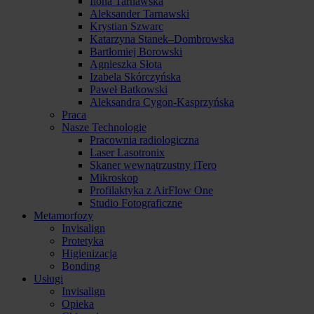
Ilona Tarnawska
Aleksander Tarnawski
Krystian Szwarc
Katarzyna Stanek–Dombrowska
Bartłomiej Borowski
Agnieszka Słota
Izabela Skórczyńska
Paweł Batkowski
Aleksandra Cygon-Kasprzyńska
Praca
Nasze Technologie
Pracownia radiologiczna
Laser Lasotronix
Skaner wewnątrzustny iTero
Mikroskop
Profilaktyka z AirFlow One
Studio Fotograficzne
Metamorfozy
Invisalign
Protetyka
Higienizacja
Bonding
Usługi
Invisalign
Opieka