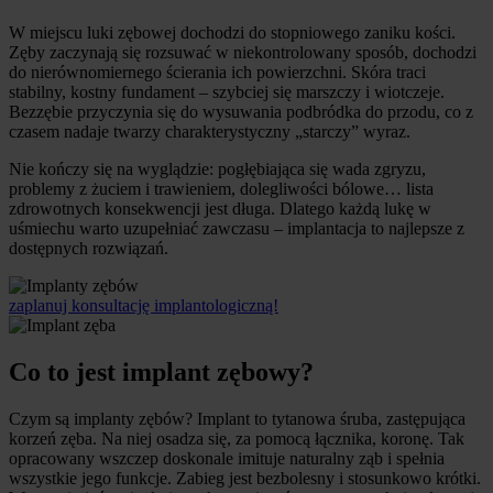
W miejscu luki zębowej dochodzi do stopniowego zaniku kości.
Zęby zaczynają się rozsuwać w niekontrolowany sposób, dochodzi
do nierównomiernego ścierania ich powierzchni. Skóra traci
stabilny, kostny fundament – szybciej się marszczy i wiotczeje.
Bezzębie przyczynia się do wysuwania podbródka do przodu, co z
czasem nadaje twarzy charakterystyczny „starczy” wyraz.
Nie kończy się na wyglądzie: pogłębiająca się wada zgryzu,
problemy z żuciem i trawieniem, dolegliwości bólowe… lista
zdrowotnych konsekwencji jest długa. Dlatego każdą lukę w
uśmiechu warto uzupełniać zawczasu – implantacja to najlepsze z
dostępnych rozwiązań.
zaplanuj konsultację implantologiczną!
Co to jest implant zębowy?
Czym są implanty zębów? Implant to tytanowa śruba, zastępująca
korzeń zęba. Na niej osadza się, za pomocą łącznika, koronę. Tak
opracowany wszczep doskonale imituje naturalny ząb i spełnia
wszystkie jego funkcje. Zabieg jest bezbolesny i stosunkowo krótki.