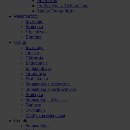
Mikroskop
Profilaktyka z AirFlow One
Studio Fotograficzne
Metamorfozy
Invisalign
Protetyka
Higienizacja
Bonding
Usługi
Invisalign
Opieka
Chirurgia
Endodoncja
Implantologia
Ortodoncja
Profilaktyka
Stomatologia estetyczna
Stomatologia zachowawcza
Protetyka
Stomatologia dziecięca
Narkoza
Gwarancja
Medycyna estetyczna
Cennik
Stomatologia