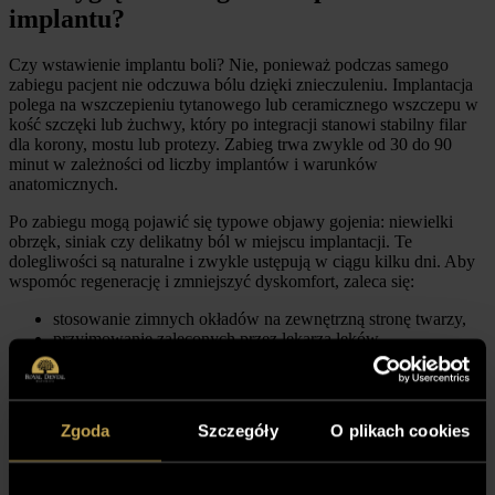
implantu?
Czy wstawienie implantu boli? Nie, ponieważ podczas samego
zabiegu pacjent nie odczuwa bólu dzięki znieczuleniu. Implantacja
polega na wszczepieniu tytanowego lub ceramicznego wszczepu w
kość szczęki lub żuchwy, który po integracji stanowi stabilny filar
dla korony, mostu lub protezy. Zabieg trwa zwykle od 30 do 90
minut w zależności od liczby implantów i warunków
anatomicznych.
Po zabiegu mogą pojawić się typowe objawy gojenia: niewielki
obrzęk, siniak czy delikatny ból w miejscu implantacji. Te
dolegliwości są naturalne i zwykle ustępują w ciągu kilku dni. Aby
wspomóc regenerację i zmniejszyć dyskomfort, zaleca się:
stosowanie zimnych okładów na zewnętrzną stronę twarzy,
przyjmowanie zaleconych przez lekarza leków
przeciwbólowych,
unikanie twardych pokarmów i nadmiernego nacisku w
pierwszych dniach,
utrzymanie wysokiej higieny jamy ustnej, z delikatnym
Zgoda
Szczegóły
O plikach cookies
oczyszczaniem miejsca zabiegu.
Wczesne przestrzeganie zaleceń stomatologa zmniejsza ryzyko bólu