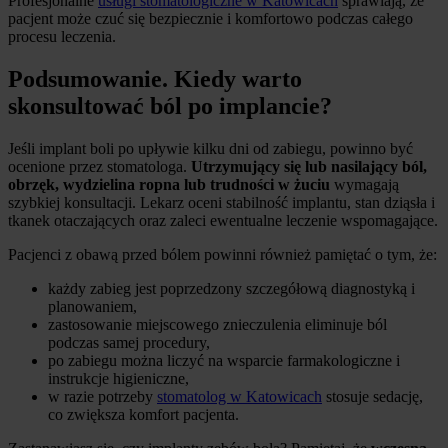
Profesjonalne
usługi stomatologiczne w Katowicach
sprawiają, że
pacjent może czuć się bezpiecznie i komfortowo podczas całego
procesu leczenia.
Podsumowanie. Kiedy warto
skonsultować ból po implancie?
Jeśli implant boli po upływie kilku dni od zabiegu, powinno być
ocenione przez stomatologa.
Utrzymujący się lub nasilający ból,
obrzęk, wydzielina ropna lub trudności w żuciu
wymagają
szybkiej konsultacji. Lekarz oceni stabilność implantu, stan dziąsła i
tkanek otaczających oraz zaleci ewentualne leczenie wspomagające.
Pacjenci z obawą przed bólem powinni również pamiętać o tym, że:
każdy zabieg jest poprzedzony szczegółową diagnostyką i
planowaniem,
zastosowanie miejscowego znieczulenia eliminuje ból
podczas samej procedury,
po zabiegu można liczyć na wsparcie farmakologiczne i
instrukcje higieniczne,
w razie potrzeby
stomatolog w Katowicach
stosuje sedację,
co zwiększa komfort pacjenta.