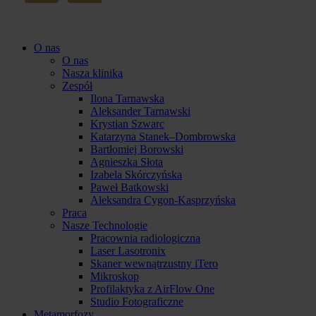
O nas
O nas
Nasza klinika
Zespół
Ilona Tarnawska
Aleksander Tarnawski
Krystian Szwarc
Katarzyna Stanek–Dombrowska
Bartłomiej Borowski
Agnieszka Słota
Izabela Skórczyńska
Paweł Batkowski
Aleksandra Cygon-Kasprzyńska
Praca
Nasze Technologie
Pracownia radiologiczna
Laser Lasotronix
Skaner wewnątrzustny iTero
Mikroskop
Profilaktyka z AirFlow One
Studio Fotograficzne
Metamorfozy