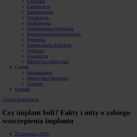
Chirurgia
Endodoncja
Implantologia
Ortodoncja
Profilaktyka
Stomatologia estetyczna
Stomatologia zachowawcza
Protetyka
Stomatologia dziecięca
Narkoza
Gwarancja
Medycyna estetyczna
Cennik
Stomatologia
Medycyna estetyczna
Voucher
Kontakt
Umów konsultację
Czy implant boli? Fakty i mity o zabiegu
wszczepienia implantu
25 czerwca, 2026