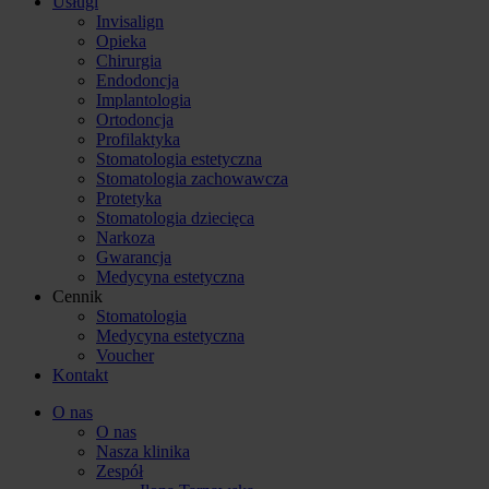
Usługi
Invisalign
Opieka
Chirurgia
Endodoncja
Implantologia
Ortodoncja
Profilaktyka
Stomatologia estetyczna
Stomatologia zachowawcza
Protetyka
Stomatologia dziecięca
Narkoza
Gwarancja
Medycyna estetyczna
Cennik
Stomatologia
Medycyna estetyczna
Voucher
Kontakt
O nas
O nas
Nasza klinika
Zespół