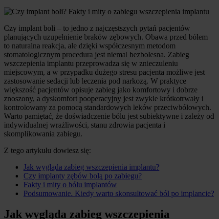
Czy implant boli – to jedno z najczęstszych pytań pacjentów
planujących uzupełnienie braków zębowych. Obawa przed bólem
to naturalna reakcja, ale dzięki współczesnym metodom
stomatologicznym procedura jest niemal bezbolesna. Zabieg
wszczepienia implantu przeprowadza się w znieczuleniu
miejscowym, a w przypadku dużego stresu pacjenta możliwe jest
zastosowanie sedacji lub leczenia pod narkozą. W praktyce
większość pacjentów opisuje zabieg jako komfortowy i dobrze
znoszony, a dyskomfort pooperacyjny jest zwykle krótkotrwały i
kontrolowany za pomocą standardowych leków przeciwbólowych.
Warto pamiętać, że doświadczenie bólu jest subiektywne i zależy od
indywidualnej wrażliwości, stanu zdrowia pacjenta i
skomplikowania zabiegu.
Z tego artykułu dowiesz się:
Jak wygląda zabieg wszczepienia implantu?
Czy implanty zębów bolą po zabiegu?
Fakty i mity o bólu implantów
Podsumowanie. Kiedy warto skonsultować ból po implancie?
Jak wygląda zabieg wszczepienia