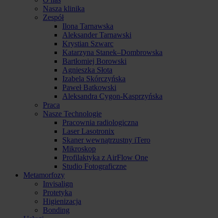
Nasza klinika
Zespół
Ilona Tarnawska
Aleksander Tarnawski
Krystian Szwarc
Katarzyna Stanek–Dombrowska
Bartłomiej Borowski
Agnieszka Słota
Izabela Skórczyńska
Paweł Batkowski
Aleksandra Cygon-Kasprzyńska
Praca
Nasze Technologie
Pracownia radiologiczna
Laser Lasotronix
Skaner wewnątrzustny iTero
Mikroskop
Profilaktyka z AirFlow One
Studio Fotograficzne
Metamorfozy
Invisalign
Protetyka
Higienizacja
Bonding