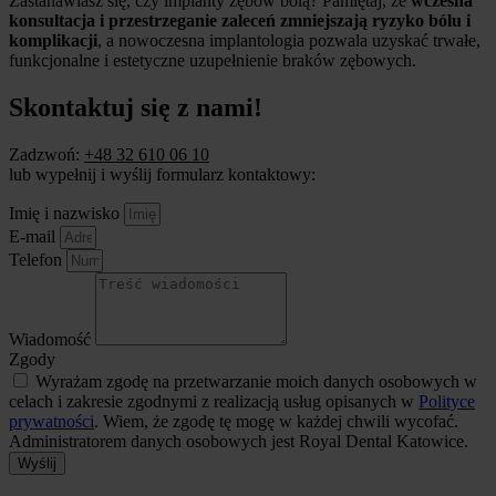
Zastanawiasz się, czy implanty zębów bolą? Pamiętaj, że
wczesna
konsultacja i przestrzeganie zaleceń zmniejszają ryzyko bólu i
komplikacji
, a nowoczesna implantologia pozwala uzyskać trwałe,
funkcjonalne i estetyczne uzupełnienie braków zębowych.
Skontaktuj się z nami!
Zadzwoń:
+48 32 610 06 10
lub wypełnij i wyślij formularz kontaktowy:
Imię i nazwisko
E-mail
Telefon
Wiadomość
Zgody
Wyrażam zgodę na przetwarzanie moich danych osobowych w
celach i zakresie zgodnymi z realizacją usług opisanych w
Polityce
prywatności
. Wiem, że zgodę tę mogę w każdej chwili wycofać.
Administratorem danych osobowych jest Royal Dental Katowice.
Wyślij