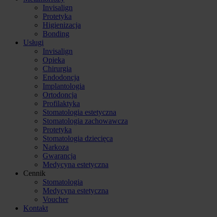
Invisalign
Protetyka
Higienizacja
Bonding
Usługi
Invisalign
Opieka
Chirurgia
Endodoncja
Implantologia
Ortodoncja
Profilaktyka
Stomatologia estetyczna
Stomatologia zachowawcza
Protetyka
Stomatologia dziecięca
Narkoza
Gwarancja
Medycyna estetyczna
Cennik
Stomatologia
Medycyna estetyczna
Voucher
Kontakt