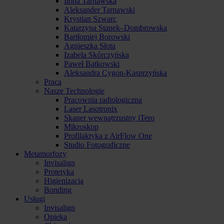
Ilona Tarnawska
Aleksander Tarnawski
Krystian Szwarc
Katarzyna Stanek–Dombrowska
Bartłomiej Borowski
Agnieszka Słota
Izabela Skórczyńska
Paweł Batkowski
Aleksandra Cygon-Kasprzyńska
Praca
Nasze Technologie
Pracownia radiologiczna
Laser Lasotronix
Skaner wewnątrzustny iTero
Mikroskop
Profilaktyka z AirFlow One
Studio Fotograficzne
Metamorfozy
Invisalign
Protetyka
Higienizacja
Bonding
Usługi
Invisalign
Opieka